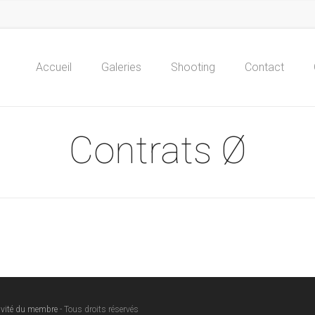
Accueil
Galeries
Shooting
Contact
Contrats Ø
ivité du membre
- Tous droits réservés