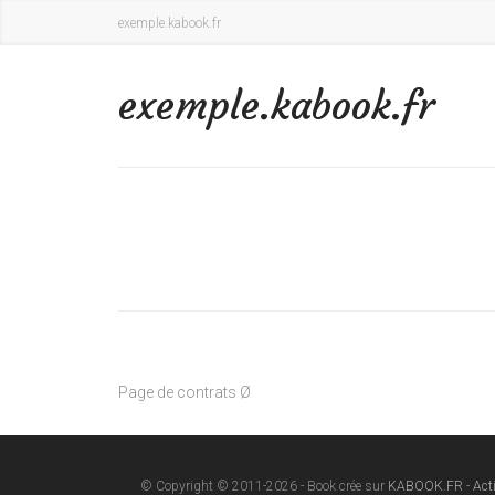
exemple.kabook.fr
exemple.kabook.fr
Page de contrats Ø
© Copyright © 2011-2026 - Book crée sur
KABOOK.FR
-
Act