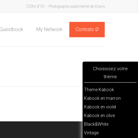
Côte-d'Or -
Photographe expérimenté de 42ans
Guestbook
My Network
Contrats Ø
Choisissez votre
thème
Theme Kabook
Kabook en marron
Kabook en violet
Kabook en olive
Black&White
Vintage