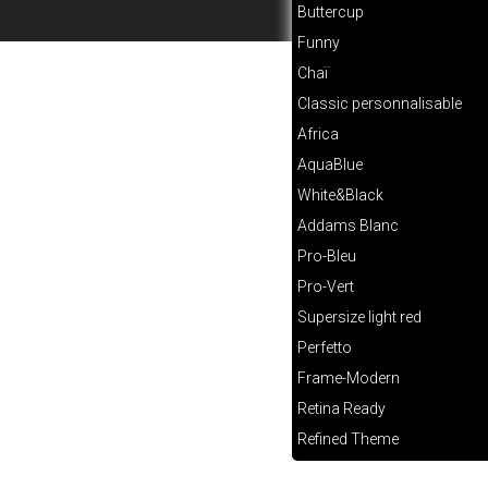
Buttercup
Funny
Chaï
Classic personnalisable
Africa
AquaBlue
White&Black
Addams Blanc
Pro-Bleu
Pro-Vert
Supersize light red
Perfetto
Frame-Modern
Retina Ready
Refined Theme